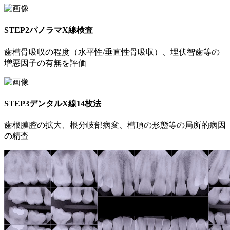
STEP2
パノラマX線検査
歯槽骨吸収の程度（水平性/垂直性骨吸収）、埋伏智歯等の
増悪因子の有無を評価
STEP3
デンタルX線14枚法
歯根膜腔の拡大、根分岐部病変、槽頂の形態等の局所的病因
の精査