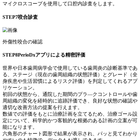
マイクロスコープを使用して口腔内診査をします。
STEP7
咬合診査
外傷性咬合の確認
STEP8
PerioDxアプリによる精密評価
世界や日本歯周病学会で使用している歯周炎の診断基準であ
る、ステージ（現在の歯周組織の状態評価）とグレード（全
身疾患や生活習慣によるリスク評価）を判定してくれるアプ
リケーション。
初回の状態から、通院した期間のプラ―クコントロールや歯
周組織の変化を経時的に追跡評価でき、良好な状態の確認や
適切な改善方法の提案を行えます。
数値での評価をもとに治療計画を立てるため、治療ゴール設
定について、科学的かつ客観的な根拠のある計画の立案が可
能になります。
六角形のチャート図形で結果が表示され、パッと見てわかり