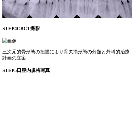
STEP4
CBCT撮影
三次元的骨形態の把握により骨欠損形態の分類と外科的治療
計画の立案
STEP5
口腔内規格写真