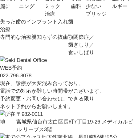
麗に
ニング
ミック
歯科
少ない
ルギー
治療
ブリッジ
失った歯の
インプラント
入れ歯
治療
専門的な治療
親知らずの抜歯
顎関節症／
歯ぎしり／
食いしばり
WEB予約
022-796-8078
現在、診療が大変混み合っており、
電話での対応が難しい時間帯がございます。
予約変更・お問い合わせは、できる限り
ネット予約からお願いします。
〒982-0011
宮城県仙台市太白区長町7丁目19-26 メディカルビ
ル リーブス3階
地下鉄南北線 長町南駅徒歩5分