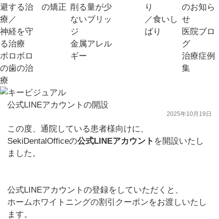
避する治
の矯正
削る量が少
り
のお知ら
療／
ないブリッ
／食いし
せ
神経を守
ジ
ばり
医院ブロ
る治療
金属アレル
グ
ボロボロ
ギー
治療症例
の歯の治
集
療
公式LINEアカウントの開設
2025年10月19日
この度、通院している患者様向けに、
SekiDentalOfficeの
公式LINEアカウント
を開設いたし
ました。
公式LINEアカウントの登録をしていただくと、
ホームホワイトニングの割引クーポンをお渡しいたし
ます。