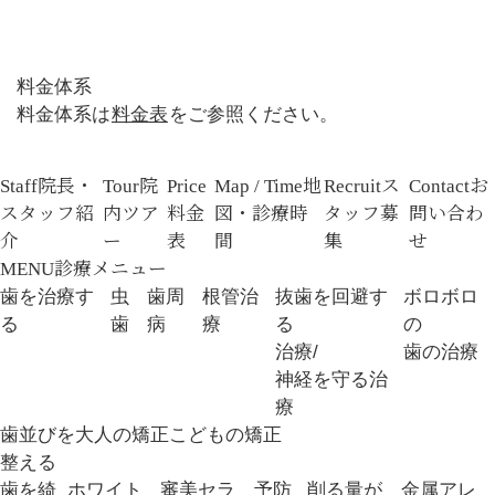
料金体系
料金体系は
料金表
をご参照ください。
Staff
院長・
Tour
院
Price
Map / Time
地
Recruit
ス
Contact
お
スタッフ紹
内ツア
料金
図・診療時
タッフ募
問い合わ
介
ー
表
間
集
せ
MENU
診療メニュー
歯を治療す
虫
歯周
根管治
抜歯を回避す
ボロボロ
る
歯
病
療
る
の
治療/
歯の治療
神経を守る治
療
歯並びを
大人の矯正
こどもの矯正
整える
歯を綺
ホワイト
審美セラ
予防
削る量が
金属アレ