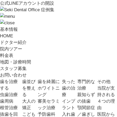
公式LINEアカウントの開設
症例集
基本情報
HOME
ドクター紹介
院内ツアー
料金表
地図・診療時間
スタッフ募集
お問い合わせ
歯を治療
歯並び
歯を綺麗に
失った
専門的な
その他
する
を整え
ホワイトニ
歯の治
治療
当院が支
虫歯治療
る
ング
療
親知らず
持される
歯周病
大人の
審美セラミ
インプ
の抜歯
４つの理
根管治療
矯正
ック治療
ラント
顎関節症
由
抜歯を回
こども
予防歯科
入れ歯
／歯ぎし
医院から