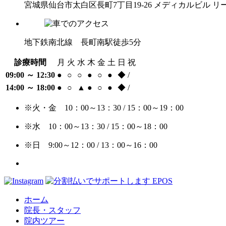
宮城県仙台市太白区長町7丁目19-26 メディカルビル リ
地下鉄南北線 長町南駅徒歩5分
診療時間
月
火
水
木
金
土
日
祝
09:00 ～ 12:30
●
○
○
●
○
●
◆
/
14:00 ～ 18:00
●
○
▲
●
○
●
◆
/
※火・金 10：00～13：30 / 15：00～19：00
※水 10：00～13：30 / 15：00～18：00
※日 9:00～12：00 / 13：00～16：00
ホーム
院長・スタッフ
院内ツアー