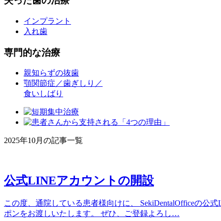
失った歯の治療
インプラント
入れ歯
専門的な治療
親知らずの抜歯
顎関節症／歯ぎしり／
食いしばり
2025年10月の記事一覧
公式LINEアカウントの開設
この度、通院している患者様向けに、 SekiDentalOffi
ポンをお渡しいたします。 ぜひ、ご登録よろし…