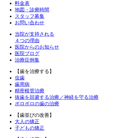
料金表
地図・診療時間
スタッフ募集
お問い合わせ
当院が支持される
４つの理由
医院からのお知らせ
医院ブログ
治療症例集
【歯を治療する】
虫歯
歯周病
精密根管治療
抜歯を回避する治療／神経を守る治療
ボロボロの歯の治療
【歯並びの改善】
大人の矯正
子どもの矯正