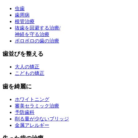
虫歯
歯周病
根管治療
抜歯を回避する治療/
神経を守る治療
ボロボロの歯の治療
歯並びを整える
大人の矯正
こどもの矯正
歯を綺麗に
ホワイトニング
審美セラミック治療
予防歯科
削る量が少ないブリッジ
金属アレルギー