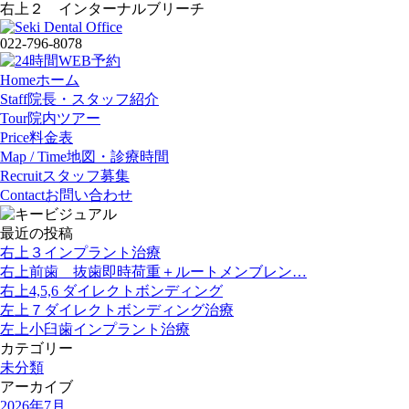
右上２ インターナルブリーチ
022-796-8078
Home
ホーム
Staff
院長・スタッフ紹介
Tour
院内ツアー
Price
料金表
Map / Time
地図・診療時間
Recruit
スタッフ募集
Contact
お問い合わせ
最近の投稿
右上３インプラント治療
右上前歯 抜歯即時荷重＋ルートメンブレン…
右上4,5,6 ダイレクトボンディング
左上７ダイレクトボンディング治療
左上小臼歯インプラント治療
カテゴリー
未分類
アーカイブ
2026年7月