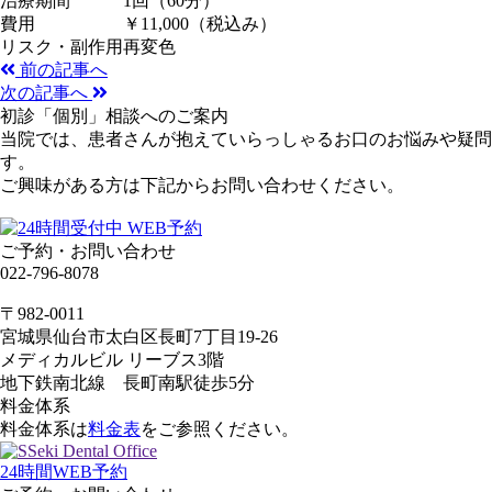
治療期間
1回（60分）
費用
￥11,000（税込み）
リスク・副作用
再変色
前の記事へ
次の記事へ
初診「個別」相談へのご案内
当院では、患者さんが抱えていらっしゃるお口のお悩みや疑問
す。
ご興味がある方は下記からお問い合わせください。
ご予約・お問い合わせ
022-796-8078
〒982-0011
宮城県仙台市太白区長町7丁目19-26
メディカルビル リーブス3階
地下鉄南北線 長町南駅徒歩5分
料金体系
料金体系は
料金表
をご参照ください。
24時間WEB予約