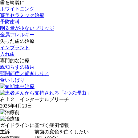
歯を綺麗に
ホワイトニング
審美セラミック治療
予防歯科
削る量が少ないブリッジ
金属アレルギー
失った歯の治療
インプラント
入れ歯
専門的な治療
親知らずの抜歯
顎関節症／歯ぎしり／
食いしばり
右上２ インターナルブリーチ
2025年4月23日
ガイドラインに基づく症例情報
主訴
前歯の変色を白くしたい