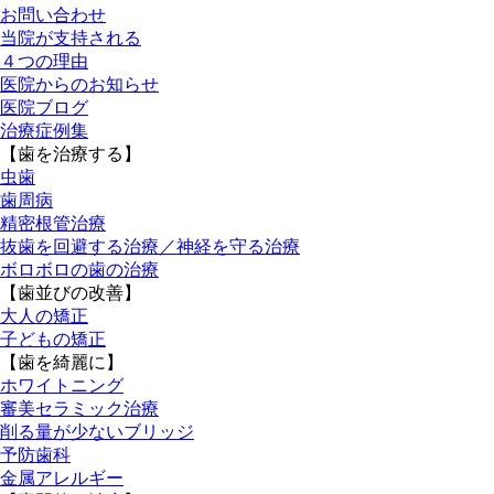
お問い合わせ
当院が支持される
４つの理由
医院からのお知らせ
医院ブログ
治療症例集
【歯を治療する】
虫歯
歯周病
精密根管治療
抜歯を回避する治療／神経を守る治療
ボロボロの歯の治療
【歯並びの改善】
大人の矯正
子どもの矯正
【歯を綺麗に】
ホワイトニング
審美セラミック治療
削る量が少ないブリッジ
予防歯科
金属アレルギー