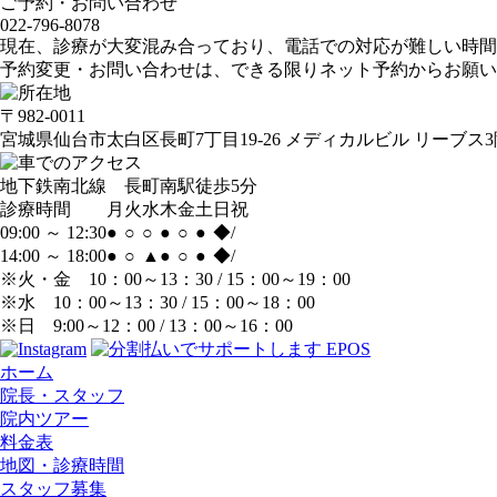
ご予約・お問い合わせ
022-796-8078
現在、診療が大変混み合っており、電話での対応が難しい時間
予約変更・お問い合わせは、できる限りネット予約からお願い
〒982-0011
宮城県仙台市太白区長町7丁目19-26 メディカルビル リーブス3
地下鉄南北線 長町南駅徒歩5分
診療時間
月
火
水
木
金
土
日
祝
09:00 ～ 12:30
●
○
○
●
○
●
◆
/
14:00 ～ 18:00
●
○
▲
●
○
●
◆
/
※火・金 10：00～13：30 / 15：00～19：00
※水 10：00～13：30 / 15：00～18：00
※日 9:00～12：00 / 13：00～16：00
ホーム
院長・スタッフ
院内ツアー
料金表
地図・診療時間
スタッフ募集