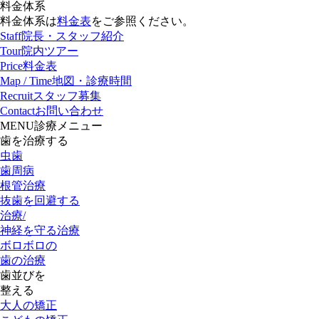
料金体系
料金体系は
料金表
をご参照ください。
Staff
院長・スタッフ紹介
Tour
院内ツアー
Price
料金表
Map / Time
地図・診療時間
Recruit
スタッフ募集
Contact
お問い合わせ
MENU
診療メニュー
歯を治療する
虫歯
歯周病
根管治療
抜歯を回避する
治療/
神経を守る治療
ボロボロの
歯の治療
歯並びを
整える
大人の矯正