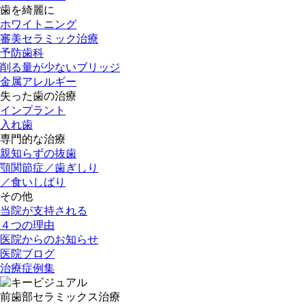
歯を綺麗に
ホワイトニング
審美セラミック治療
予防歯科
削る量が少ないブリッジ
金属アレルギー
失った歯の治療
インプラント
入れ歯
専門的な治療
親知らずの抜歯
顎関節症／歯ぎしり
／食いしばり
その他
当院が支持される
４つの理由
医院からのお知らせ
医院ブログ
治療症例集
前歯部セラミックス治療