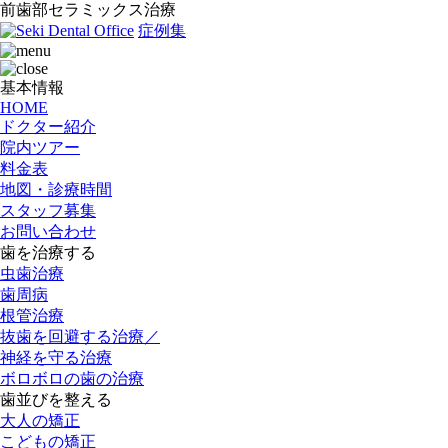
前歯部セラミックス治療
症例集
基本情報
HOME
ドクター紹介
院内ツアー
料金表
地図・診療時間
スタッフ募集
お問い合わせ
歯を治療する
虫歯治療
歯周病
根管治療
抜歯を回避する治療／
神経を守る治療
ボロボロの歯の治療
歯並びを整える
大人の矯正
こどもの矯正