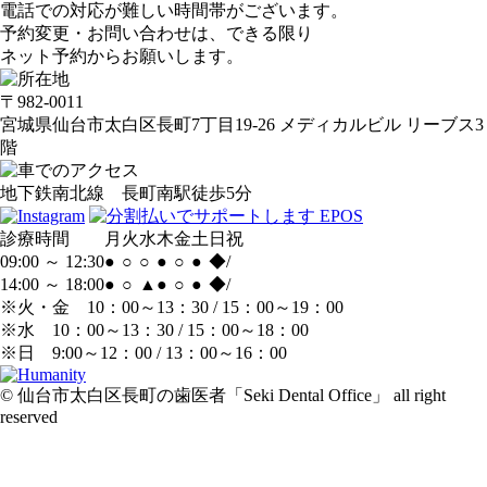
電話での対応が難しい時間帯がございます。
予約変更・お問い合わせは、できる限り
ネット予約からお願いします。
〒982-0011
宮城県仙台市太白区長町7丁目19-26 メディカルビル リーブス3
階
地下鉄南北線 長町南駅徒歩5分
診療時間
月
火
水
木
金
土
日
祝
09:00 ～ 12:30
●
○
○
●
○
●
◆
/
14:00 ～ 18:00
●
○
▲
●
○
●
◆
/
※火・金 10：00～13：30 / 15：00～19：00
※水 10：00～13：30 / 15：00～18：00
※日 9:00～12：00 / 13：00～16：00
© 仙台市太白区長町の歯医者「Seki Dental Office」 all right
reserved