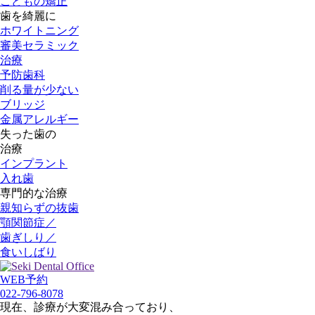
こどもの矯正
歯を綺麗に
ホワイトニング
審美セラミック
治療
予防歯科
削る量が少ない
ブリッジ
金属アレルギー
失った歯の
治療
インプラント
入れ歯
専門的な治療
親知らずの抜歯
顎関節症／
歯ぎしり／
食いしばり
WEB予約
022-796-8078
現在、診療が大変混み合っており、